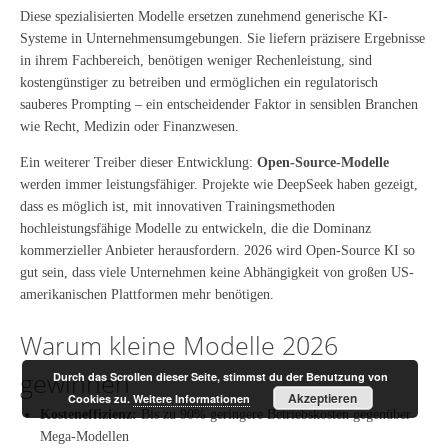
Diese spezialisierten Modelle ersetzen zunehmend generische KI-
Systeme in Unternehmensumgebungen. Sie liefern präzisere Ergebnisse
in ihrem Fachbereich, benötigen weniger Rechenleistung, sind
kostengünstiger zu betreiben und ermöglichen ein regulatorisch
sauberes Prompting – ein entscheidender Faktor in sensiblen Branchen
wie Recht, Medizin oder Finanzwesen.
Ein weiterer Treiber dieser Entwicklung:
Open-Source-Modelle
werden immer leistungsfähiger. Projekte wie DeepSeek haben gezeigt,
dass es möglich ist, mit innovativen Trainingsmethoden
hochleistungsfähige Modelle zu entwickeln, die die Dominanz
kommerzieller Anbieter herausfordern. 2026 wird Open-Source KI so
gut sein, dass viele Unternehmen keine Abhängigkeit von großen US-
amerikanischen Plattformen mehr benötigen.
Warum kleine Modelle 2026
gewinnen
Durch das Scrollen dieser Seite, stimmst du der Benutzung von
Akzeptieren
Cookies zu.
Weitere Informationen
Kosteneffizienz:
Bis zu 90% geringere Betriebskosten gegenüber
Mega-Modellen