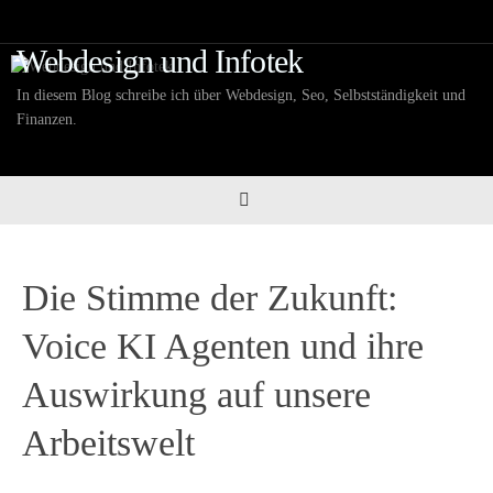
Zum
Inhalt
Webdesign und Infotek
springen
In diesem Blog schreibe ich über Webdesign, Seo, Selbstständigkeit und
Finanzen.
Die Stimme der Zukunft:
Voice KI Agenten und ihre
Auswirkung auf unsere
Arbeitswelt