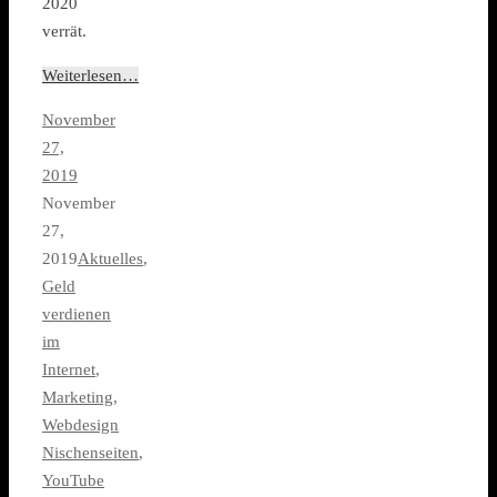
2020
verrät.
Weiterlesen…
November
27,
2019
November
27,
2019
Aktuelles
,
Geld
verdienen
im
Internet
,
Marketing
,
Webdesign
Nischenseiten
,
YouTube