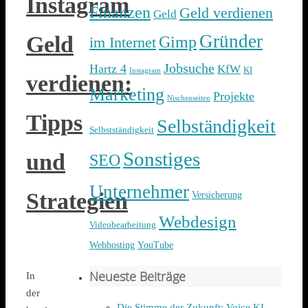
Instagram
Finanzen
Geld verdienen
Geld
Gründer
Geld
Gimp
im Internet
Jobsuche
Hartz 4
KfW
KI
Instagram
verdienen:
Marketing
Projekte
Nischenseiten
Tipps
Selbständigkeit
Selbstständigkeit
Sonstiges
und
SEO
Unternehmer
Strategien
Versicherung
Webdesign
Videobearbeitung
Webhosting
YouTube
Neueste Beiträge
In
der
Die Stimme der Zukunft: Voice KI