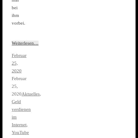
mal
bei
ihm
vorbei.
Weiterlesen…
Februar
25,
2020
Februar
25,
2020
Aktuelles
,
Geld
verdienen
im
Internet
,
YouTube