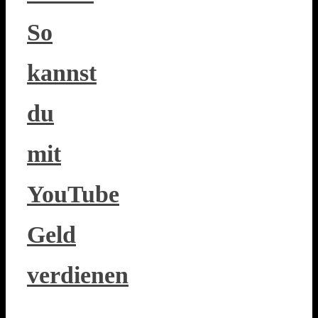
So
kannst
du
mit
YouTube
Geld
verdienen