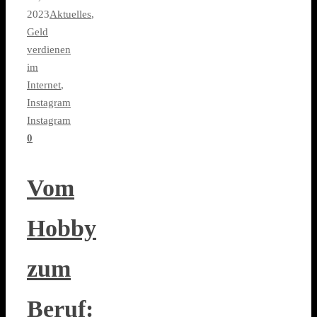
2023
Aktuelles
,
Geld
verdienen
im
Internet
,
Instagram
Instagram
0
Vom
Hobby
zum
Beruf: