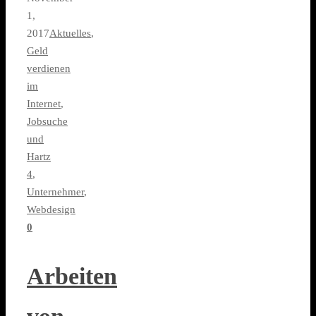
1,
2017
Aktuelles
,
Geld
verdienen
im
Internet
,
Jobsuche
und
Hartz
4
,
Unternehmer
,
Webdesign
0
Arbeiten