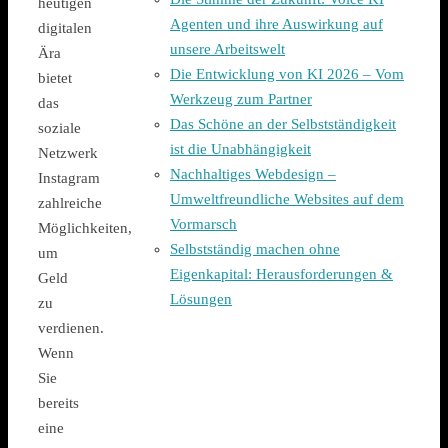
heutigen
Agenten und ihre Auswirkung auf
digitalen
unsere Arbeitswelt
Ära
Die Entwicklung von KI 2026 – Vom
bietet
Werkzeug zum Partner
das
Das Schöne an der Selbstständigkeit
soziale
ist die Unabhängigkeit
Netzwerk
Nachhaltiges Webdesign –
Instagram
Umweltfreundliche Websites auf dem
zahlreiche
Vormarsch
Möglichkeiten,
Selbstständig machen ohne
um
Eigenkapital: Herausforderungen &
Geld
Lösungen
zu
verdienen.
Wenn
Sie
bereits
eine