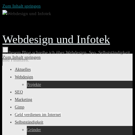
Zum Inhalt springen
Webdesign und Infotek
In diesem Blog schreibe ich über Webdesign, Seo, Selbstständigkeit
Zum Inhalt springen
und Finanzen.
Aktuelles
Webdesign
Projekte
SEO
Marketing
Gimp
Geld verdienen im Internet
Selbstständigkeit
Gründer