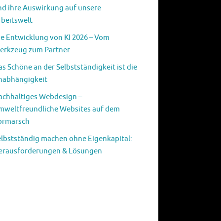
nd ihre Auswirkung auf unsere
rbeitswelt
ie Entwicklung von KI 2026 – Vom
erkzeug zum Partner
s Schöne an der Selbstständigkeit ist die
nabhängigkeit
achhaltiges Webdesign –
mweltfreundliche Websites auf dem
ormarsch
elbstständig machen ohne Eigenkapital:
erausforderungen & Lösungen