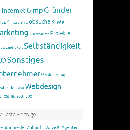
Gründer
Gimp
 Internet
Jobsuche
rtz 4
KfW
KI
Instagram
arketing
Projekte
Nischenseiten
Selbständigkeit
bstständigkeit
Sonstiges
EO
nternehmer
Versicherung
Webdesign
eobearbeitung
hosting
YouTube
eueste Beiträge
ie Stimme der Zukunft: Voice KI Agenten