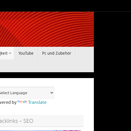
gkeit
YouTube
Pc und Zubehör
wered by
Translate
acklinks – SEO