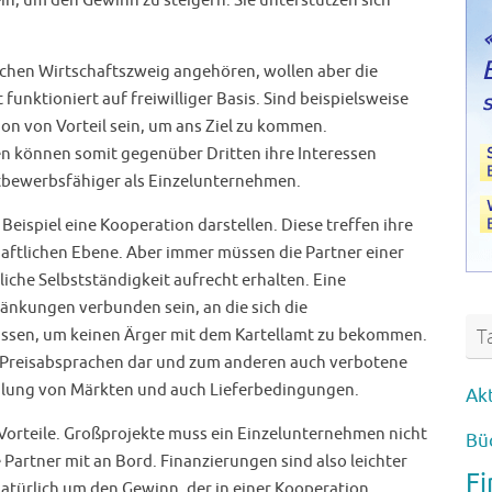
n, um den Gewinn zu steigern. Sie unterstützen sich
ichen Wirtschaftszweig angehören, wollen aber die
funktioniert auf freiwilliger Basis. Sind beispielsweise
on von Vorteil sein, um ans Ziel zu kommen.
 können somit gegenüber Dritten ihre Interessen
tbewerbsfähiger als Einzelunternehmen.
eispiel eine Kooperation darstellen. Diese treffen ihre
aftlichen Ebene. Aber immer müssen die Partner einer
liche Selbstständigkeit aufrecht erhalten. Eine
nkungen verbunden sein, an die sich die
T
ssen, um keinen Ärger mit dem Kartellamt zu bekommen.
 Preisabsprachen dar und zum anderen auch verbotene
ilung von Märkten und auch Lieferbedingungen.
Ak
Vorteile. Großprojekte muss ein Einzelunternehmen nicht
Bü
Partner mit an Bord. Finanzierungen sind also leichter
F
atürlich um den Gewinn, der in einer Kooperation