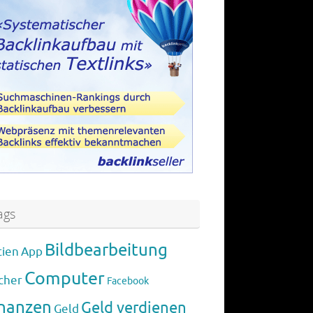
ags
Bildbearbeitung
tien
App
Computer
cher
Facebook
inanzen
Geld verdienen
Geld