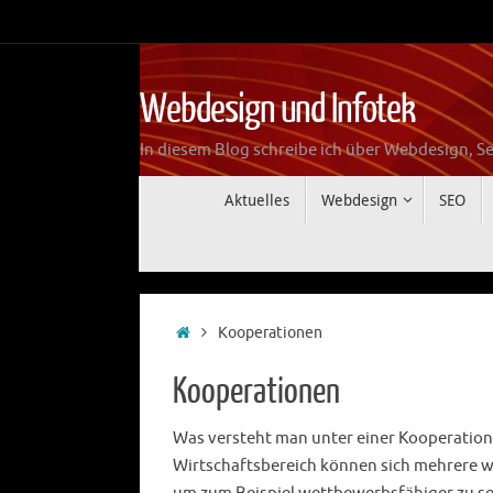
Zum
Inhalt
springen
Webdesign und Infotek
In diesem Blog schreibe ich über Webdesign, Se
Zum
Aktuelles
Webdesign
SEO
Inhalt
springen
Start
Kooperationen
Kooperationen
Was versteht man unter einer Kooperation
Wirtschaftsbereich können sich mehrere w