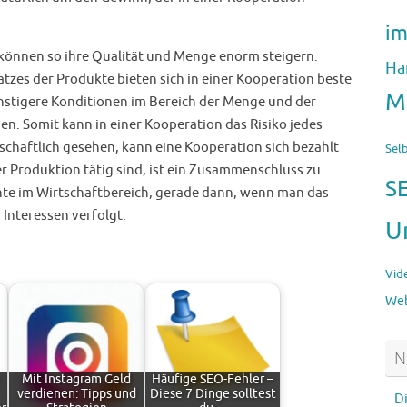
im
können so ihre Qualität und Menge enorm steigern.
Ha
tzes der Produkte bieten sich in einer Kooperation beste
M
nstigere Konditionen im Bereich der Menge und der
n. Somit kann in einer Kooperation das Risiko jedes
schaftlich gesehen, kann eine Kooperation sich bezahlt
Sel
r Produktion tätig sind, ist ein Zusammenschluss zu
S
ante im Wirtschaftbereich, gerade dann, wenn man das
 Interessen verfolgt.
U
Vid
Web
N
Mit Instagram Geld
Häufige SEO-Fehler –
verdienen: Tipps und
Diese 7 Dinge solltest
D