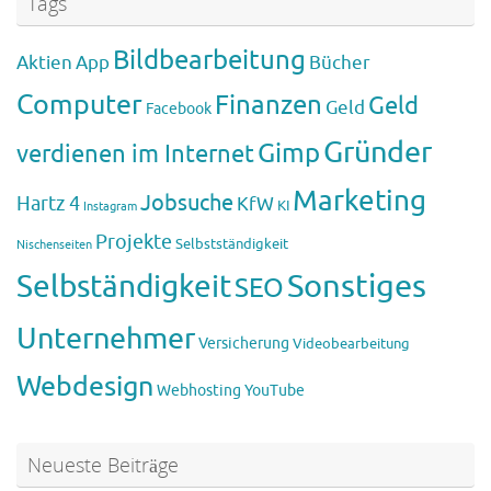
Tags
Bildbearbeitung
Aktien
App
Bücher
Computer
Finanzen
Geld
Geld
Facebook
Gründer
Gimp
verdienen im Internet
Marketing
Jobsuche
Hartz 4
KfW
KI
Instagram
Projekte
Selbstständigkeit
Nischenseiten
Sonstiges
Selbständigkeit
SEO
Unternehmer
Versicherung
Videobearbeitung
Webdesign
Webhosting
YouTube
Neueste Beiträge