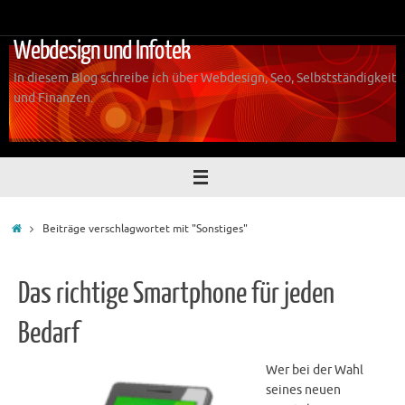
Zum
Inhalt
Webdesign und Infotek
springen
In diesem Blog schreibe ich über Webdesign, Seo, Selbstständigkeit
und Finanzen.
Start
Beiträge verschlagwortet mit "Sonstiges"
Das richtige Smartphone für jeden
Bedarf
Wer bei der Wahl
seines neuen