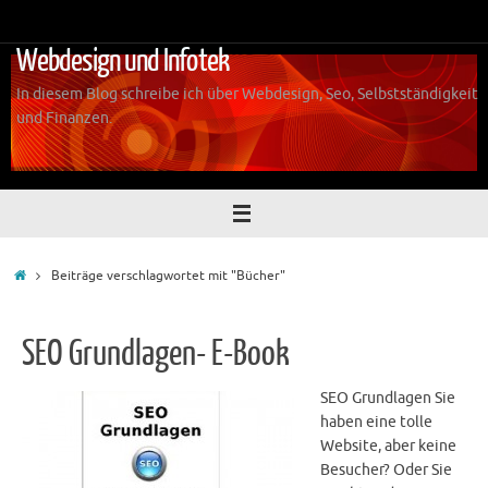
Zum
Inhalt
Webdesign und Infotek
springen
In diesem Blog schreibe ich über Webdesign, Seo, Selbstständigkeit
und Finanzen.
Start
Beiträge verschlagwortet mit "Bücher"
SEO Grundlagen- E-Book
SEO Grundlagen Sie
haben eine tolle
Website, aber keine
Besucher? Oder Sie