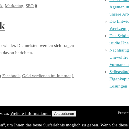
ok
,
Marketing
,
SEO
0
Agenten u
unsere Arb
Die Entwi
ok
Werkzeug 
Das Schöne
ist die Un
 wieder. Die meisten werden sich fragen
Nachhalti
n davon berichten.
Umweltfre
Vormarsch
Selbststän
t
Facebook
,
Geld verdienen im Internet
1
Eigenkapit
Lösungen
Präsen
es zu.
Weitere Informationen
Akzeptieren
sen", um Ihnen das beste Surferlebnis möglich zu geben. Wenn Sie die