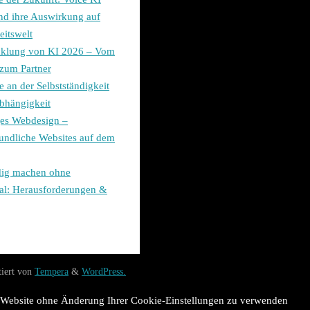
nd ihre Auswirkung auf
eitswelt
cklung von KI 2026 – Vom
zum Partner
 an der Selbstständigkeit
abhängigkeit
ges Webdesign –
undliche Websites auf dem
dig machen ohne
al: Herausforderungen &
tiert von
Tempera
&
WordPress.
se Website ohne Änderung Ihrer Cookie-Einstellungen zu verwenden