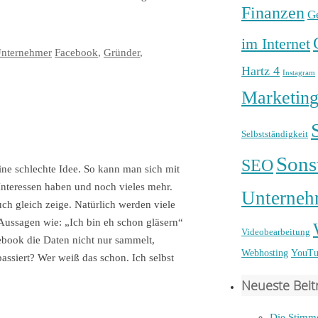
Finanzen
G
im Internet
nternehmer
Facebook
,
Gründer
,
Hartz 4
Instagram
Marketin
Selbstständigkeit
Sons
SEO
ine schlechte Idee. So kann man sich mit
Interessen haben und noch vieles mehr.
Unterneh
uch gleich zeige. Natürlich werden viele
Aussagen wie: „Ich bin eh schon gläsern“
Videobearbeitung
ebook die Daten nicht nur sammelt,
Webhosting
YouTu
ssiert? Wer weiß das schon. Ich selbst
Neueste Beit
Die Stimme