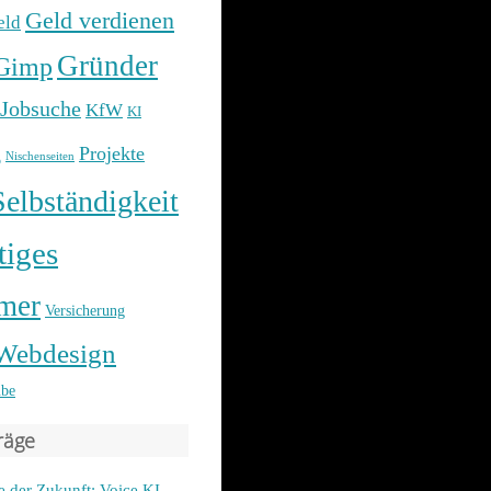
Geld verdienen
eld
Gründer
Gimp
Jobsuche
KfW
KI
g
Projekte
Nischenseiten
Selbständigkeit
tiges
mer
Versicherung
Webdesign
be
räge
 der Zukunft: Voice KI