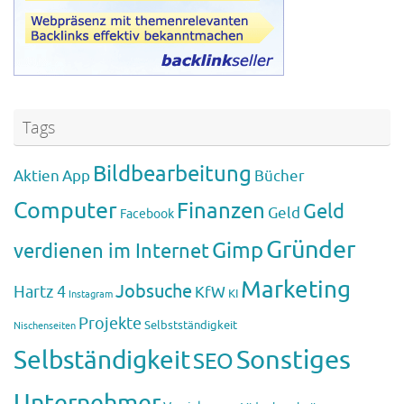
Tags
Bildbearbeitung
Aktien
App
Bücher
Computer
Finanzen
Geld
Geld
Facebook
Gründer
Gimp
verdienen im Internet
Marketing
Jobsuche
Hartz 4
KfW
KI
Instagram
Projekte
Selbstständigkeit
Nischenseiten
Sonstiges
Selbständigkeit
SEO
Unternehmer