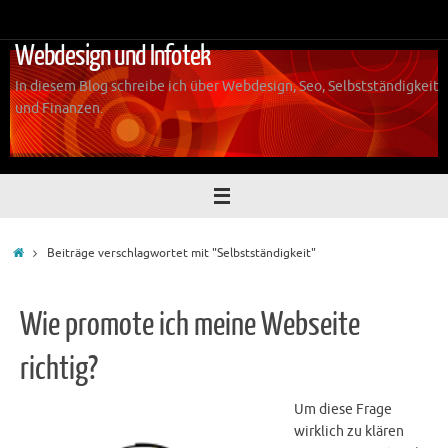
Zum
Inhalt
Webdesign und Infotek
springen
In diesem Blog schreibe ich über Webdesign, Seo, Selbstständigkeit
und Finanzen.
Start
Beiträge verschlagwortet mit "Selbstständigkeit"
Wie promote ich meine Webseite
richtig?
Um diese Frage
wirklich zu klären