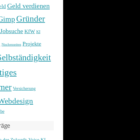
Geld verdienen
eld
Gründer
Gimp
Jobsuche
KfW
KI
g
Projekte
Nischenseiten
Selbständigkeit
tiges
mer
Versicherung
Webdesign
be
räge
 der Zukunft: Voice KI