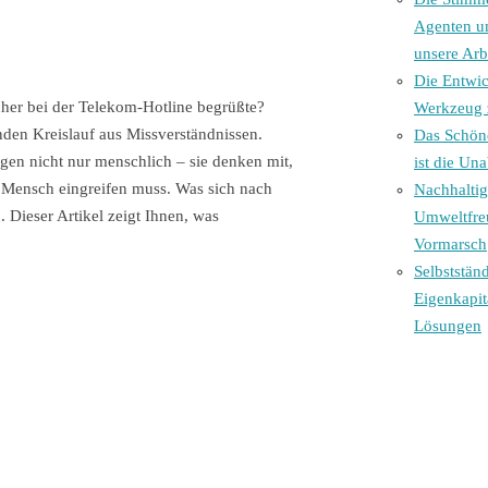
Agenten u
unsere Arb
Die Entwi
üher bei der Telekom-Hotline begrüßte?
Werkzeug 
nden Kreislauf aus Missverständnissen.
Das Schöne
gen nicht nur menschlich – sie denken mit,
ist die Un
r Mensch eingreifen muss. Was sich nach
Nachhalti
 Dieser Artikel zeigt Ihnen, was
Umweltfre
Vormarsch
Selbststän
Eigenkapit
Lösungen