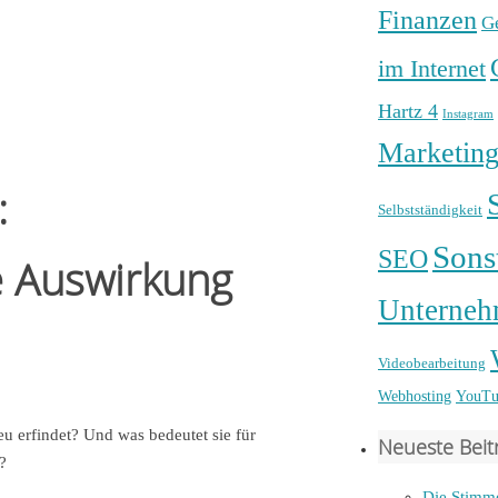
Finanzen
G
im Internet
Hartz 4
Instagram
Marketin
:
Selbstständigkeit
Sons
SEO
e Auswirkung
Unterneh
Videobearbeitung
Webhosting
YouTu
eu erfindet? Und was bedeutet sie für
Neueste Beit
?
Die Stimme