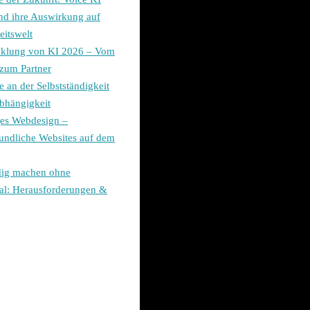
nd ihre Auswirkung auf
eitswelt
cklung von KI 2026 – Vom
zum Partner
 an der Selbstständigkeit
abhängigkeit
ges Webdesign –
undliche Websites auf dem
dig machen ohne
al: Herausforderungen &