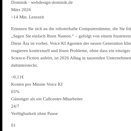
Dominik · webdesign-dominik.de
März 2026
~14 Min. Lesezeit
Erinnern Sie sich an die roboterhafte Computerstimme, die Sie fr
„Sagen Sie einfach Ihren Namen.“ – gefolgt von einem frustriere
Diese Ära ist vorbei. Voice KI Agenten der neuen Generation klin
reagieren kontextuell und lösen Probleme, ohne dass ein einzige
Science-Fiction anhört, ist 2026 Alltag in tausenden Unternehmen.
dahintersteckt.
~0,11€
Kosten pro Minute Voice KI
65%
Günstiger als ein Callcenter-Mitarbeiter
24/7
Verfügbarkeit ohne Pause
01