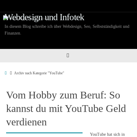
Zum
Inhalt
Webdesign und Infotek
springen
In diesem Blog schreibe ich über Webdesign, Seo, Selbstständigkeit und
Finanzen.
Start
Archiv nach Kategorie "YouTube"
Vom Hobby zum Beruf: So
kannst du mit YouTube Geld
verdienen
YouTube hat sich in