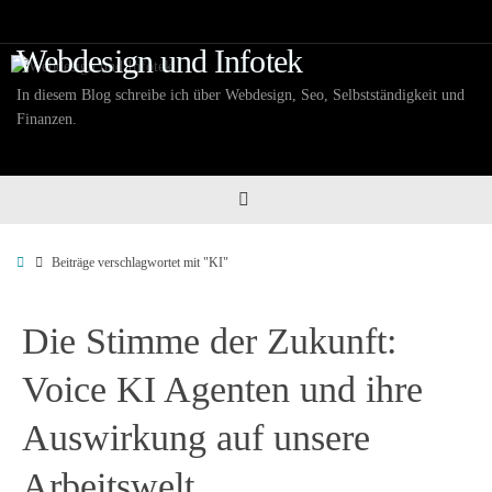
Zum
Inhalt
Webdesign und Infotek
springen
In diesem Blog schreibe ich über Webdesign, Seo, Selbstständigkeit und
Finanzen.
Start
Beiträge verschlagwortet mit "KI"
Die Stimme der Zukunft:
Voice KI Agenten und ihre
Auswirkung auf unsere
Arbeitswelt