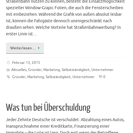
Straßenbahn nutzen zu können, besteht die Einsatzmöglichkeit
spezieller Window-Grapic Folien, die auch die Fensterscheiben
mit einbeziehen. Während die Grafik von außen absolut lesbar
ist, können die Fahrgäste dennoch uneingeschränkt nach
draußen sehen. Welche Vorteile hat Straßenbahnwerbung? In
erster Linie ist…
Weiterlesen…
Februar 13, 2015
Aktuelles
,
Gründer
,
Marketing
,
Selbstständigkeit
,
Unternehmer
Gründer
,
Marketing
,
Selbständigkeit
,
Unternehmer
0
Was tun bei Überschuldung
Jeder Zehnte Deutsche ist verschuldet. Abzahlung eines Autos,
Inanspruchnahme einer Kreditkarte, Finanzierung einer
Immobile – die Liste ist lang. Doch erst wenn der Betroffene