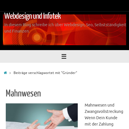
Zum
Inhalt
Webdesign und Infotek
springen
In diesem Blog schreibe ich über Webdesign, Seo, Selbstständigkeit
und Finanzen.
Start
Beiträge verschlagwortet mit "Gründer"
Mahnwesen
Mahnwesen und
Zwangsvollstreckung
Wenn Dein Kunde
mit der Zahlung