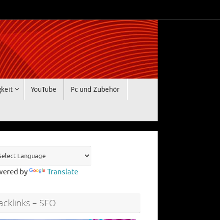
gkeit
YouTube
Pc und Zubehör
wered by
Translate
acklinks – SEO