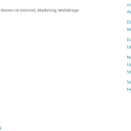
u
rdienen im Internet
,
Marketing
,
Webdesign
A
D
W
Da
U
N
U
V
S
H
g