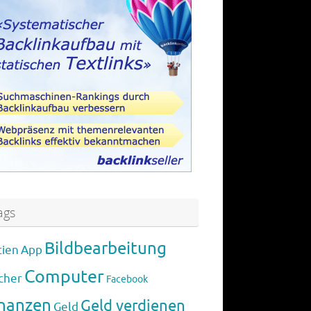
ags
Bildbearbeitung
tien
App
Computer
cher
Facebook
inanzen
Geld verdienen
Geld