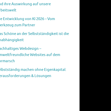
nd ihre Auswirkung auf unsere
rbeitswelt
ie Entwicklung von KI 2026 – Vom
erkzeug zum Partner
s Schöne an der Selbstständigkeit ist die
nabhängigkeit
achhaltiges Webdesign –
mweltfreundliche Websites auf dem
ormarsch
elbstständig machen ohne Eigenkapital:
erausforderungen & Lösungen