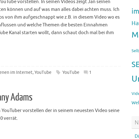
ouTube vorstellen. In seinen Videos zeigt Jan seinen
rten können und auf was man alles dabei achten muss. Ich
im
pps von ihm aufgeschnappt wie z.B. in diesem Video wo es
Ha
nflussen und welche Themen die besten Einnahmen
ube Kanal starten wollt, dann schaut doch mal bei ihm
M
Sel
S
ienen im Internet
,
YouTube
YouTube
1
U
Vid
anny Adams
Web
 YouTuber vorstellen der in seinem neuesten Video seine
0 verrät.
N
D