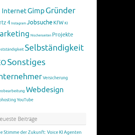
Gründer
Gimp
 Internet
Jobsuche
rtz 4
KfW
KI
Instagram
arketing
Projekte
Nischenseiten
Selbständigkeit
bstständigkeit
Sonstiges
EO
nternehmer
Versicherung
Webdesign
eobearbeitung
hosting
YouTube
eueste Beiträge
ie Stimme der Zukunft: Voice KI Agenten