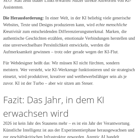
SEO. Statt zehn blauer Links erwarten Nutzer direkte Antworten von KI-
Assistenten.
Die Herausforderung:
In einer Welt, in der KI beliebig viele generische
Websites, Texte und Designs produzieren kann, wird
echte menschliche
Kreativität
zum entscheidenden Differenzierungsmerkmal. Marken, die
authentische Geschichten erzählen, emotionale Verbindungen herstellen und
eine unverwechselbare Persönlichkeit entwickeln, werden die
Aufmerksamkeit gewinnen – trotz oder gerade wegen der KI-Flut.
Für Webdesigner heißt das: Wir müssen KI nicht fürchten, sondern
meistern. Wer versteht, wie KI-Werkzeuge funktionieren und sie strategisch
einsetzt, wird produktiver, kreativer und wettbewerbsfähiger sein als je
zuvor. KI ist der Turbo – aber wir sitzen am Steuer.
Fazit: Das Jahr, in dem KI
erwachsen wird
2026 ist kein Jahr des Staunens mehr – es ist ein Jahr der Verantwortung.
Künstliche Intelligenz ist aus der Experimentierphase herausgewachsen und
zur geschäftskritischen Infrastruktur geworden. Agentic AI handelt