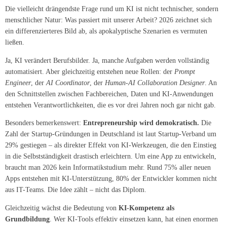
Die vielleicht drängendste Frage rund um KI ist nicht technischer, sondern
menschlicher Natur: Was passiert mit unserer Arbeit? 2026 zeichnet sich
ein differenzierteres Bild ab, als apokalyptische Szenarien es vermuten
ließen.
Ja, KI verändert Berufsbilder. Ja, manche Aufgaben werden vollständig
automatisiert. Aber gleichzeitig entstehen neue Rollen: der
Prompt
Engineer
, der
AI Coordinator
, der
Human-AI Collaboration Designer
. An
den Schnittstellen zwischen Fachbereichen, Daten und KI-Anwendungen
entstehen Verantwortlichkeiten, die es vor drei Jahren noch gar nicht gab.
Besonders bemerkenswert:
Entrepreneurship wird demokratisch.
Die
Zahl der Startup-Gründungen in Deutschland ist laut Startup-Verband um
29% gestiegen – als direkter Effekt von KI-Werkzeugen, die den Einstieg
in die Selbstständigkeit drastisch erleichtern. Um eine App zu entwickeln,
braucht man 2026 kein Informatikstudium mehr. Rund 75% aller neuen
Apps entstehen mit KI-Unterstützung, 80% der Entwickler kommen nicht
aus IT-Teams. Die Idee zählt – nicht das Diplom.
Gleichzeitig wächst die Bedeutung von
KI-Kompetenz als
Grundbildung
. Wer KI-Tools effektiv einsetzen kann, hat einen enormen