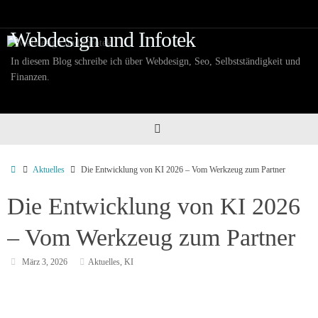
Zum
Inhalt
Webdesign und Infotek
springen
In diesem Blog schreibe ich über Webdesign, Seo, Selbstständigkeit und
Finanzen.
Start
Aktuelles
Die Entwicklung von KI 2026 – Vom Werkzeug zum Partner
Die Entwicklung von KI 2026
– Vom Werkzeug zum Partner
März 3, 2026
Aktuelles
,
KI