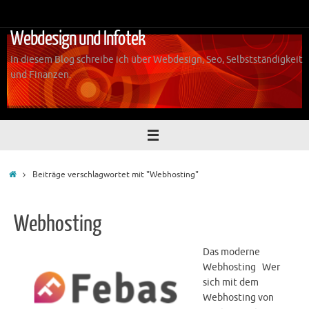
Zum
Inhalt
Webdesign und Infotek
springen
In diesem Blog schreibe ich über Webdesign, Seo, Selbstständigkeit
und Finanzen.
Start
Beiträge verschlagwortet mit "Webhosting"
Webhosting
Das moderne
Webhosting Wer
sich mit dem
Webhosting von