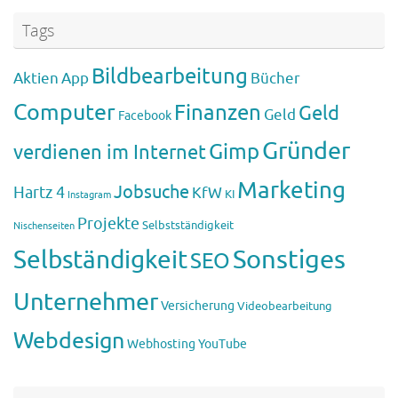
Tags
Bildbearbeitung
Aktien
App
Bücher
Computer
Finanzen
Geld
Geld
Facebook
Gründer
Gimp
verdienen im Internet
Marketing
Jobsuche
Hartz 4
KfW
KI
Instagram
Projekte
Selbstständigkeit
Nischenseiten
Sonstiges
Selbständigkeit
SEO
Unternehmer
Versicherung
Videobearbeitung
Webdesign
Webhosting
YouTube