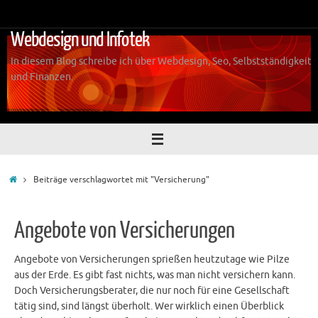
Zum
Inhalt
Webdesign und Infotek
springen
In diesem Blog schreibe ich über Webdesign, Seo, Selbstständigkeit
und Finanzen.
Start
Beiträge verschlagwortet mit "Versicherung"
Angebote von Versicherungen
Angebote von Versicherungen sprießen heutzutage wie Pilze
aus der Erde. Es gibt fast nichts, was man nicht versichern kann.
Doch Versicherungsberater, die nur noch für eine Gesellschaft
tätig sind, sind längst überholt. Wer wirklich einen Überblick