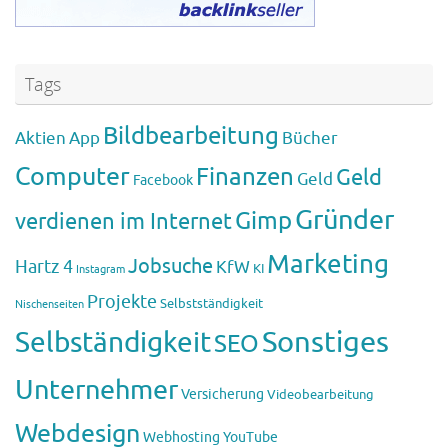
Tags
Bildbearbeitung
Aktien
App
Bücher
Computer
Finanzen
Geld
Geld
Facebook
Gründer
Gimp
verdienen im Internet
Marketing
Jobsuche
Hartz 4
KfW
KI
Instagram
Projekte
Selbstständigkeit
Nischenseiten
Sonstiges
Selbständigkeit
SEO
Unternehmer
Versicherung
Videobearbeitung
Webdesign
Webhosting
YouTube