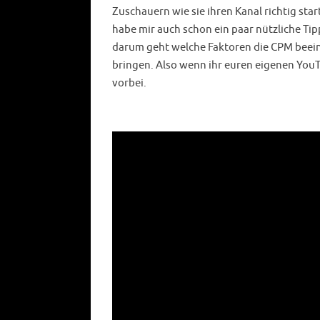
Zuschauern wie sie ihren Kanal richtig sta
habe mir auch schon ein paar nützliche Ti
darum geht welche Faktoren die CPM beei
bringen. Also wenn ihr euren eigenen YouT
vorbei.