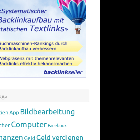
ags
Bildbearbeitung
tien
App
Computer
cher
Facebook
inanzen
Geld verdienen
Geld