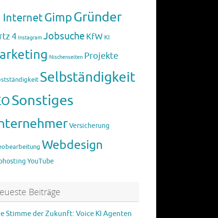
Gründer
Gimp
 Internet
Jobsuche
rtz 4
KfW
KI
Instagram
arketing
Projekte
Nischenseiten
Selbständigkeit
bstständigkeit
Sonstiges
EO
nternehmer
Versicherung
Webdesign
eobearbeitung
hosting
YouTube
eueste Beiträge
ie Stimme der Zukunft: Voice KI Agenten