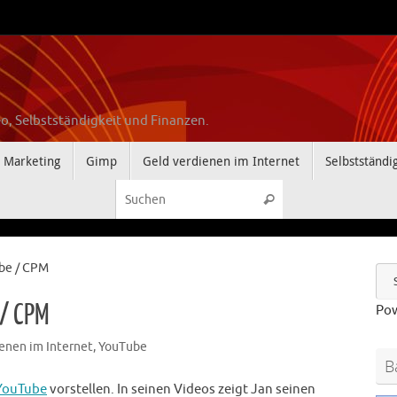
o, Selbstständigkeit und Finanzen.
Marketing
Gimp
Geld verdienen im Internet
Selbstständi
Suchen nach:
Suchen
be / CPM
 / CPM
Po
ienen im Internet
,
YouTube
B
YouTube
vorstellen. In seinen Videos zeigt Jan seinen