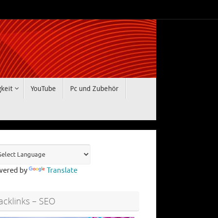
gkeit
YouTube
Pc und Zubehör
wered by
Translate
acklinks – SEO