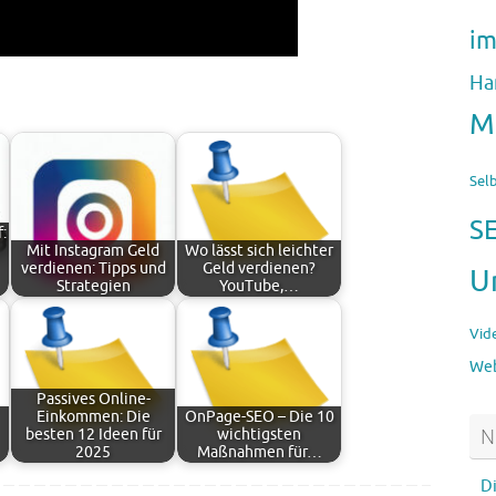
im
Ha
M
Sel
S
:
Mit Instagram Geld
Wo lässt sich leichter
verdienen: Tipps und
Geld verdienen?
U
Strategien
YouTube,…
Vid
Web
Passives Online-
Einkommen: Die
OnPage-SEO – Die 10
N
besten 12 Ideen für
wichtigsten
2025
Maßnahmen für…
D