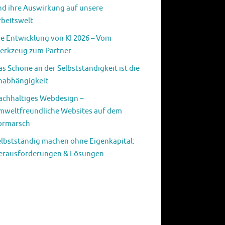
nd ihre Auswirkung auf unsere
rbeitswelt
ie Entwicklung von KI 2026 – Vom
erkzeug zum Partner
s Schöne an der Selbstständigkeit ist die
nabhängigkeit
achhaltiges Webdesign –
mweltfreundliche Websites auf dem
ormarsch
elbstständig machen ohne Eigenkapital:
erausforderungen & Lösungen