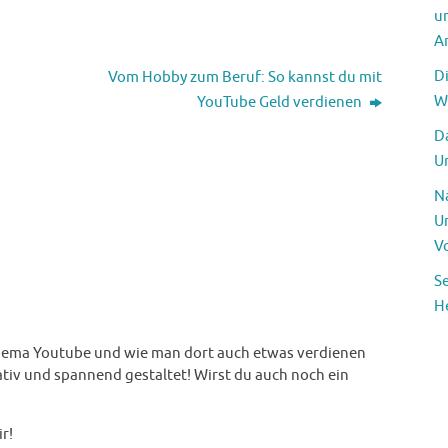
u
A
D
Vom Hobby zum Beruf: So kannst du mit
W
YouTube Geld verdienen
Da
U
N
U
V
S
H
Thema Youtube und wie man dort auch etwas verdienen
ativ und spannend gestaltet! Wirst du auch noch ein
r!