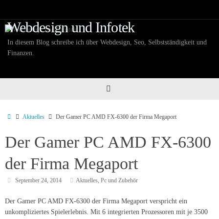
Zum
Inhalt
Webdesign und Infotek
springen
In diesem Blog schreibe ich über Webdesign, Seo, Selbstständigkeit und
Finanzen.
Start
Aktuelles
Der Gamer PC AMD FX-6300 der Firma Megaport
Der Gamer PC AMD FX-6300
der Firma Megaport
September 24, 2014
Aktuelles
,
Pc und Zubehör
Der Gamer PC AMD FX-6300 der Firma Megaport verspricht ein
unkompliziertes Spielerlebnis. Mit 6 integrierten Prozessoren mit je 3500