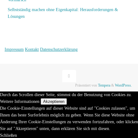
Selbstständig machen ohne Eigenkapital: Herausforderungen &
Lösungen
Impressum
Kontakt
Datenschutzerklärung
Präsentiert von
Tempera
&
WordPress.
Durch das Scrollen dieser Seite, stimmst du der Benutzung von Cookies zu.
Weitere Informationen
Akzeptieren
Die Cookie-Einstellungen auf dieser Website sind auf "Cookies zulassen", um
Ihnen das beste Surferlebnis möglich zu geben. Wenn Sie diese Website ohne
Änderung Ihrer Cookie-Einstellungen zu verwenden fortzufahren, oder klicken
Sie auf "Akzeptieren" unten, dann erklären Sie sich mit diesen.
Schließen