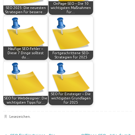
OnPage-SEO – Die 10
SEO 2025: Die neuesten
wichtigsten Maßnahmen
Strategien für bessere…
für…
Häufige SEO-Fehler –
Diese 7 Dinge solltest
Fortgeschrittene SEO-
du…
Strategien für 2025
SEO für Einsteiger – Die
SEO für Webdesigner: Die
wichtigsten Grundlagen
wichtigsten Tipps für…
für 2025
Lesezeichen
.