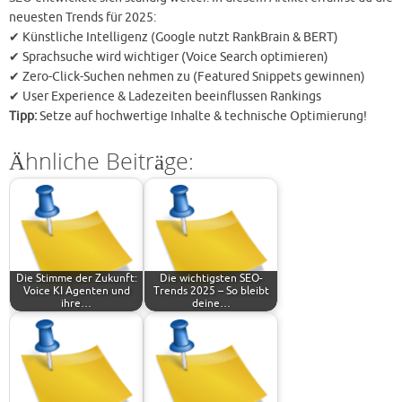
neuesten Trends für 2025:
✔ Künstliche Intelligenz (Google nutzt RankBrain & BERT)
✔ Sprachsuche wird wichtiger (Voice Search optimieren)
✔ Zero-Click-Suchen nehmen zu (Featured Snippets gewinnen)
✔ User Experience & Ladezeiten beeinflussen Rankings
Tipp:
Setze auf hochwertige Inhalte & technische Optimierung!
Ähnliche Beiträge:
Die Stimme der Zukunft:
Die wichtigsten SEO-
Voice KI Agenten und
Trends 2025 – So bleibt
ihre…
deine…