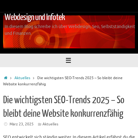
Zum
Inhalt
Webdesign und Infotek
springen
In diesem Blog schreibe ich über Webdesign, Seo, Selbstständigkeit
und Finanzen.
Start
Aktuelles
Die wichtigsten SEO-Trends 2025 – So bleibt deine
Website konkurrenzfähig
Die wichtigsten SEO-Trends 2025 – So
bleibt deine Website konkurrenzfähig
März 23, 2025
Aktuelles
SEO entwickelt sich ständig weiter. In diesem Artikel erfährst du die