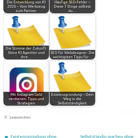
Die Entwicklung von KI
Häufige SEO-Fehler –
2026 – Vom Werkzeug
Diese 7 Dinge solltest
zum Partner
du…
Die Stimme der Zukunft:
Voice KI Agenten und
SEO für Webdesigner: Die
ihre…
wichtigsten Tipps für…
Mit Instagram Geld
Existenzgründung – Dein
verdienen: Tipps und
Weg in die
Strategien
Selbstständigkeit
Lesezeichen
.
Existenzgründung ohne
Selbstständig machen ohne