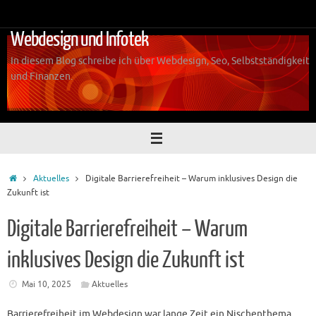
Zum
Inhalt
Webdesign und Infotek
springen
In diesem Blog schreibe ich über Webdesign, Seo, Selbstständigkeit
und Finanzen.
Start
Aktuelles
Digitale Barrierefreiheit – Warum inklusives Design die
Zukunft ist
Digitale Barrierefreiheit – Warum
inklusives Design die Zukunft ist
Mai 10, 2025
Aktuelles
Barrierefreiheit im Webdesign war lange Zeit ein Nischenthema,