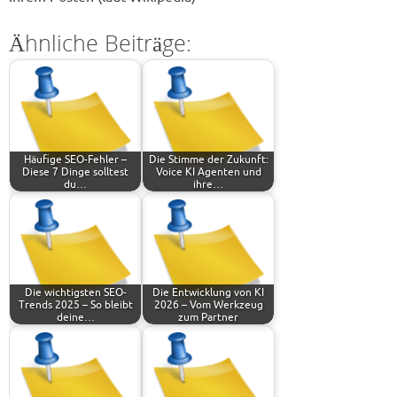
Ähnliche Beiträge:
Häufige SEO-Fehler –
Die Stimme der Zukunft:
Diese 7 Dinge solltest
Voice KI Agenten und
du…
ihre…
Die wichtigsten SEO-
Die Entwicklung von KI
Trends 2025 – So bleibt
2026 – Vom Werkzeug
deine…
zum Partner