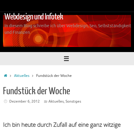
Zum
Inhalt
Webdesign und Infotek
springen
In diesem Blog schreibe ich über Webdesign, Seo, Selbstständigkeit
und Finanzen.
Start
Aktuelles
Fundstück der Woche
Fundstück der Woche
Dezember 6, 2012
Aktuelles
,
Sonstiges
Ich bin heute durch Zufall auf eine ganz witzige