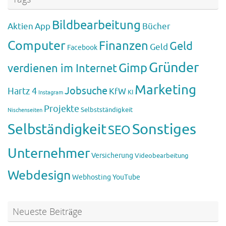
Bildbearbeitung
Aktien
App
Bücher
Computer
Finanzen
Geld
Geld
Facebook
Gründer
Gimp
verdienen im Internet
Marketing
Jobsuche
Hartz 4
KfW
KI
Instagram
Projekte
Selbstständigkeit
Nischenseiten
Sonstiges
Selbständigkeit
SEO
Unternehmer
Versicherung
Videobearbeitung
Webdesign
Webhosting
YouTube
Neueste Beiträge