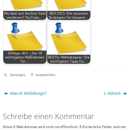
Wo lässt sich leichter Geld
SEO 2025: Die neuesten
verdienen? YouTube,…
Strategien für bessere…
OnPage-SEO – Die 10
wichtigsten Maßnahmen
SEO für Webdesigner: Die
für…
wichtigsten Tipps für…
Sonstiges
.
Lesezeichen
.
Was ist Webdesign?
2. Advent
Schreibe einen Kommentar
Deine E-Mail-Adresse wird nicht veröffentlicht.
Erforderliche Felder sind mit