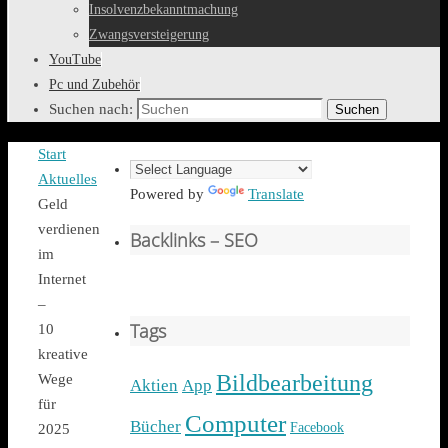
Insolvenzbekanntmachung
Zwangsversteigerung
YouTube
Pc und Zubehör
Suchen nach:
Suchen
Start
Aktuelles
Powered by
Translate
Geld
verdienen
Backlinks – SEO
im
Internet
–
Tags
10
kreative
Bildbearbeitung
Wege
Aktien
App
für
Computer
Bücher
Facebook
2025