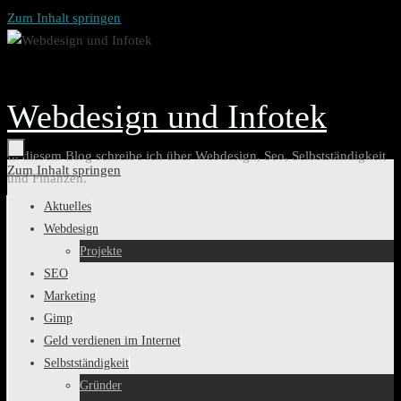
Zum Inhalt springen
Webdesign und Infotek
In diesem Blog schreibe ich über Webdesign, Seo, Selbstständigkeit
Zum Inhalt springen
und Finanzen.
Aktuelles
Webdesign
Projekte
SEO
Marketing
Gimp
Geld verdienen im Internet
Selbstständigkeit
Gründer