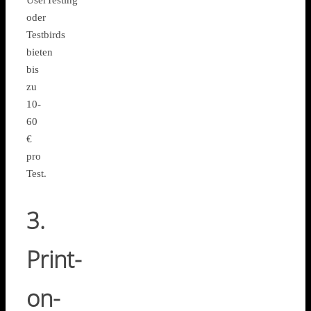
UserTesting
oder
Testbirds
bieten
bis
zu
10-
60
€
pro
Test.
3.
Print-
on-