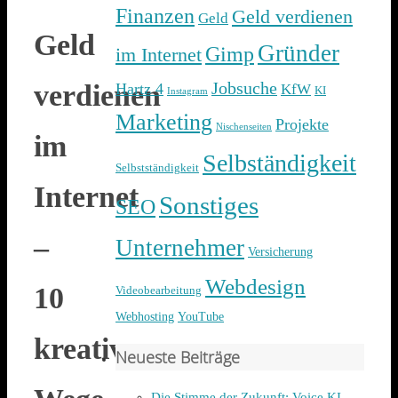
Finanzen
Geld verdienen
Geld
Geld
Gründer
Gimp
im Internet
Jobsuche
verdienen
Hartz 4
KfW
KI
Instagram
Marketing
Projekte
Nischenseiten
im
Selbständigkeit
Selbstständigkeit
Internet
Sonstiges
SEO
–
Unternehmer
Versicherung
Webdesign
10
Videobearbeitung
Webhosting
YouTube
kreative
Neueste Beiträge
Die Stimme der Zukunft: Voice KI