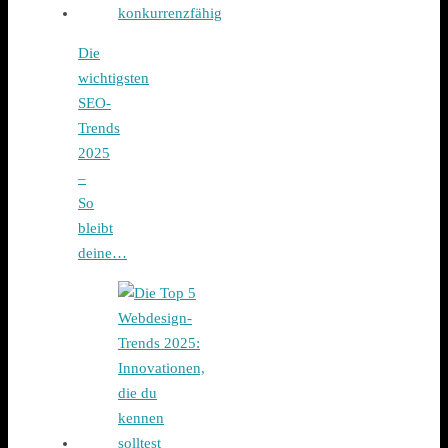
Die
wichtigsten
SEO-
Trends
2025
–
So
bleibt
deine…