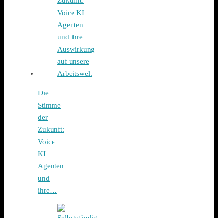
Die
Stimme
der
Zukunft:
Voice
KI
Agenten
und
ihre…