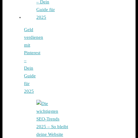
Geld
verdienen
mit
Pinterest
–
Dein
Guide
für
2025