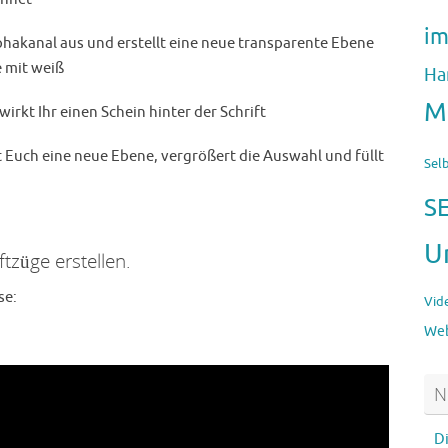
im
phakanal aus und erstellt eine neue transparente Ebene
e mit weiß
Ha
M
rkt Ihr einen Schein hinter der Schrift
lt Euch eine neue Ebene, vergrößert die Auswahl und füllt
Sel
S
U
ftzüge erstellen.
se:
Vid
Web
N
D