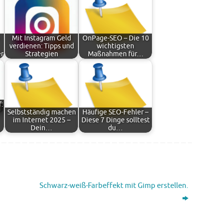
Mit Instagram Geld
OnPage-SEO – Die 10
verdienen: Tipps und
wichtigsten
r
Strategien
Maßnahmen für…
:
Selbstständig machen
Häufige SEO-Fehler –
im Internet 2025 –
Diese 7 Dinge solltest
Dein…
du…
Schwarz-weiß-Farbeffekt mit Gimp erstellen.