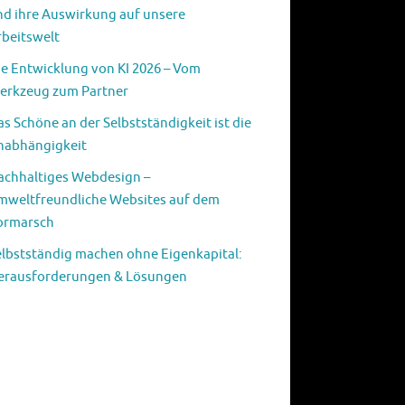
nd ihre Auswirkung auf unsere
rbeitswelt
ie Entwicklung von KI 2026 – Vom
erkzeug zum Partner
s Schöne an der Selbstständigkeit ist die
nabhängigkeit
achhaltiges Webdesign –
mweltfreundliche Websites auf dem
ormarsch
elbstständig machen ohne Eigenkapital:
erausforderungen & Lösungen