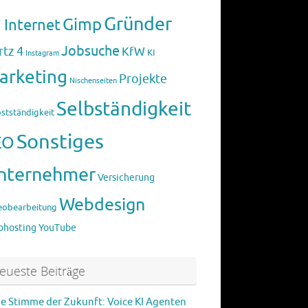
Gründer
Gimp
 Internet
Jobsuche
rtz 4
KfW
KI
Instagram
arketing
Projekte
Nischenseiten
Selbständigkeit
bstständigkeit
Sonstiges
EO
nternehmer
Versicherung
Webdesign
eobearbeitung
hosting
YouTube
eueste Beiträge
ie Stimme der Zukunft: Voice KI Agenten