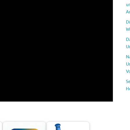
u
A
D
W
Da
U
N
U
V
S
H