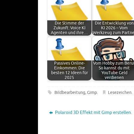
Die Stimme der
Die Entwicklung von
Zukunft: Voice KI
KI 2026 – Vom
Agenten und ihre…
Werkzeug zum Partne
Passives Online-
Vom Hobby zum Beruf
Einkommen: Die
So kannst du mit
besten 12 Ideen für
YouTube Geld
2025
verdienen
Bildbearbeitung
,
Gimp
.
Lesezeichen
.
Polaroid 3D Effekt mit Gimp erstellen.