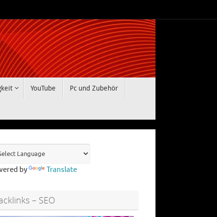
gkeit
YouTube
Pc und Zubehör
wered by
Translate
acklinks – SEO