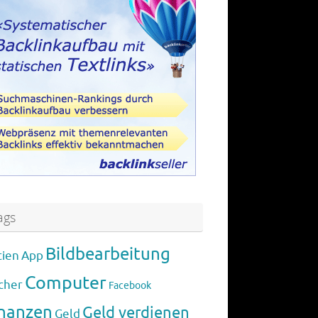
ags
Bildbearbeitung
tien
App
Computer
cher
Facebook
inanzen
Geld verdienen
Geld