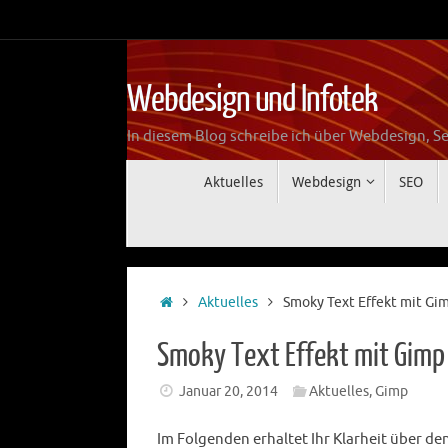
Zum
Inhalt
springen
Webdesign und Infotek
In diesem Blog schreibe ich über Webdesign, Se
Zum
Aktuelles
Webdesign
SEO
Inhalt
springen
Start
Aktuelles
Smoky Text Effekt mit Gi
Smoky Text Effekt mit Gimp
Januar 20, 2014
Aktuelles
,
Gimp
Im Folgenden erhaltet Ihr Klarheit über de