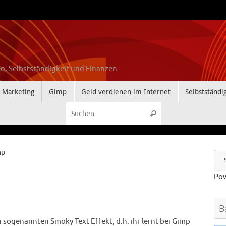
o, Selbstständigkeit und Finanzen.
Marketing
Gimp
Geld verdienen im Internet
Selbstständi
Suchen nach:
Suchen
mp
Po
B
n sogenannten Smoky Text Effekt, d.h. ihr lernt bei Gimp