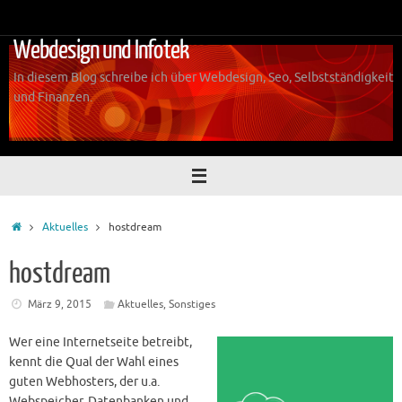
Zum
Inhalt
Webdesign und Infotek
springen
In diesem Blog schreibe ich über Webdesign, Seo, Selbstständigkeit
und Finanzen.
Start
Aktuelles
hostdream
hostdream
März 9, 2015
Aktuelles
,
Sonstiges
Wer eine Internetseite betreibt,
kennt die Qual der Wahl eines
guten Webhosters, der u.a.
Webspeicher, Datenbanken und