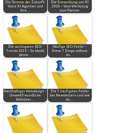
Die Stimme der Zukunft:
Die Entwicklung von KI
Voice KI Agenten und
2026 – Vom Werkzeug
ihre…
zum Partner
Die wichtigsten SEO-
Häufige SEO-Fehler –
Trends 2025 – So bleibt
Diese 7 Dinge solltest
deine…
du…
Nachhaltiges Webdesign –
Die 5 häufigsten Fehler
Umweltfreundliche
bei Newslettern und wie
Websites…
du…