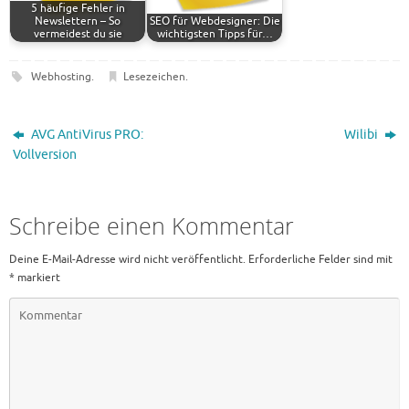
5 häufige Fehler in
Newslettern – So
SEO für Webdesigner: Die
vermeidest du sie
wichtigsten Tipps für…
Webhosting
.
Lesezeichen
.
AVG AntiVirus PRO:
Wilibi
Vollversion
Schreibe einen Kommentar
Deine E-Mail-Adresse wird nicht veröffentlicht.
Erforderliche Felder sind mit
*
markiert