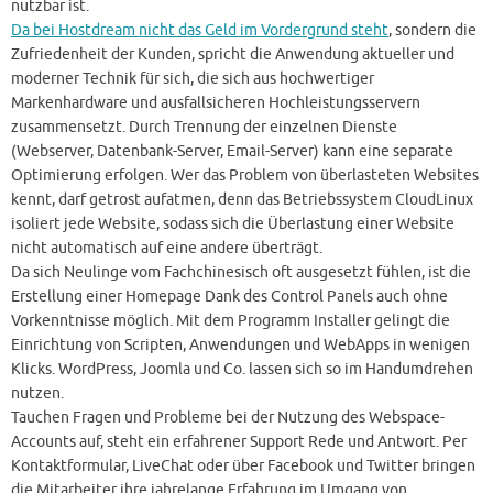
nutzbar ist.
Da bei Hostdream nicht das Geld im Vordergrund steht
, sondern die
Zufriedenheit der Kunden, spricht die Anwendung aktueller und
moderner Technik für sich, die sich aus hochwertiger
Markenhardware und ausfallsicheren Hochleistungsservern
zusammensetzt. Durch Trennung der einzelnen Dienste
(Webserver, Datenbank-Server, Email-Server) kann eine separate
Optimierung erfolgen. Wer das Problem von überlasteten Websites
kennt, darf getrost aufatmen, denn das Betriebssystem CloudLinux
isoliert jede Website, sodass sich die Überlastung einer Website
nicht automatisch auf eine andere überträgt.
Da sich Neulinge vom Fachchinesisch oft ausgesetzt fühlen, ist die
Erstellung einer Homepage Dank des Control Panels auch ohne
Vorkenntnisse möglich. Mit dem Programm Installer gelingt die
Einrichtung von Scripten, Anwendungen und WebApps in wenigen
Klicks. WordPress, Joomla und Co. lassen sich so im Handumdrehen
nutzen.
Tauchen Fragen und Probleme bei der Nutzung des Webspace-
Accounts auf, steht ein erfahrener Support Rede und Antwort. Per
Kontaktformular, LiveChat oder über Facebook und Twitter bringen
die Mitarbeiter ihre jahrelange Erfahrung im Umgang von