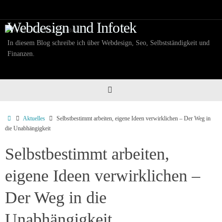
Zum
Inhalt
Webdesign und Infotek
springen
In diesem Blog schreibe ich über Webdesign, Seo, Selbstständigkeit und
Finanzen.
Start
Aktuelles
Selbstbestimmt arbeiten, eigene Ideen verwirklichen – Der Weg in
die Unabhängigkeit
Selbstbestimmt arbeiten,
eigene Ideen verwirklichen –
Der Weg in die
Unabhängigkeit