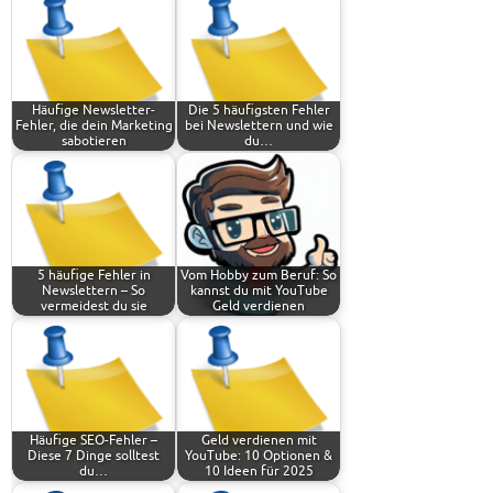
Häufige Newsletter-
Die 5 häufigsten Fehler
Fehler, die dein Marketing
bei Newslettern und wie
sabotieren
du…
5 häufige Fehler in
Vom Hobby zum Beruf: So
Newslettern – So
kannst du mit YouTube
vermeidest du sie
Geld verdienen
Häufige SEO-Fehler –
Geld verdienen mit
Diese 7 Dinge solltest
YouTube: 10 Optionen &
du…
10 Ideen für 2025