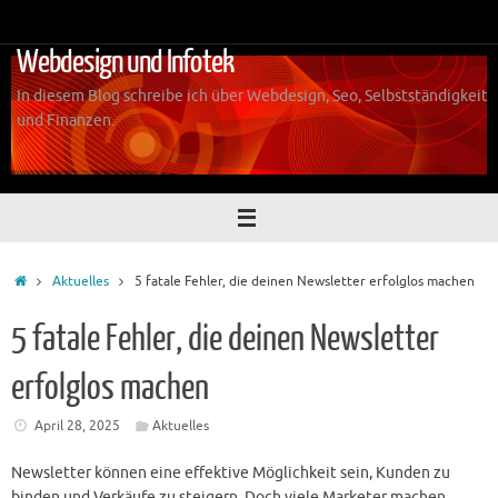
Zum
Inhalt
Webdesign und Infotek
springen
In diesem Blog schreibe ich über Webdesign, Seo, Selbstständigkeit
und Finanzen.
Start
Aktuelles
5 fatale Fehler, die deinen Newsletter erfolglos machen
5 fatale Fehler, die deinen Newsletter
erfolglos machen
April 28, 2025
Aktuelles
Newsletter können eine effektive Möglichkeit sein, Kunden zu
binden und Verkäufe zu steigern. Doch viele Marketer machen