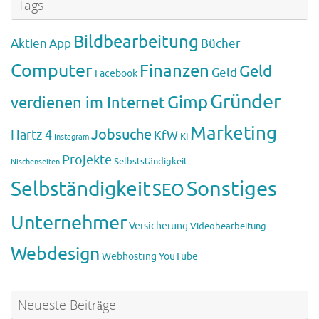
Tags
Bildbearbeitung
Aktien
App
Bücher
Computer
Finanzen
Geld
Geld
Facebook
Gründer
Gimp
verdienen im Internet
Marketing
Jobsuche
Hartz 4
KfW
KI
Instagram
Projekte
Selbstständigkeit
Nischenseiten
Sonstiges
Selbständigkeit
SEO
Unternehmer
Versicherung
Videobearbeitung
Webdesign
Webhosting
YouTube
Neueste Beiträge