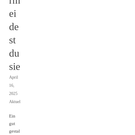
rm
ei
de
st
du
sie
April
16,
2025
Aktuelles
Ein
gut
gestal