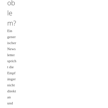
ob
le
m?
Ein
gener
ischer
News
letter
sprich
t die
Empf
änger
nicht
direkt
an
und