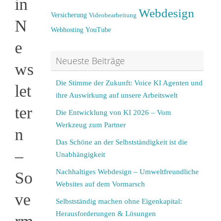
in
Webdesign
Versicherung
Videobearbeitung
N
Webhosting
YouTube
e
Neueste Beiträge
ws
Die Stimme der Zukunft: Voice KI Agenten und
let
ihre Auswirkung auf unsere Arbeitswelt
ter
Die Entwicklung von KI 2026 – Vom
Werkzeug zum Partner
n
Das Schöne an der Selbstständigkeit ist die
–
Unabhängigkeit
Nachhaltiges Webdesign – Umweltfreundliche
So
Websites auf dem Vormarsch
ve
Selbstständig machen ohne Eigenkapital:
Herausforderungen & Lösungen