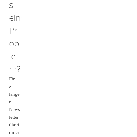
s
ein
Pr
ob
le
m?
Ein
zu
lange
r
News
letter
überf
ordert