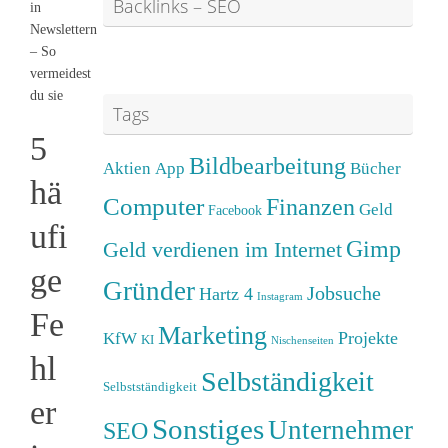
Backlinks – SEO
in
Newslettern
– So
vermeidest
du sie
Tags
5
Bildbearbeitung
Aktien
App
Bücher
hä
Computer
Finanzen
Geld
Facebook
ufi
Gimp
Geld verdienen im Internet
ge
Gründer
Jobsuche
Hartz 4
Instagram
Fe
Marketing
Projekte
KfW
KI
Nischenseiten
hl
Selbständigkeit
Selbstständigkeit
er
Sonstiges
Unternehmer
SEO