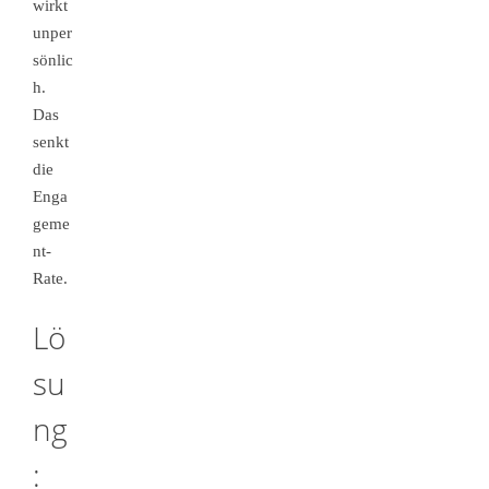
wirkt
unper
sönlic
h.
Das
senkt
die
Enga
geme
nt-
Rate.
Lö
su
ng
: