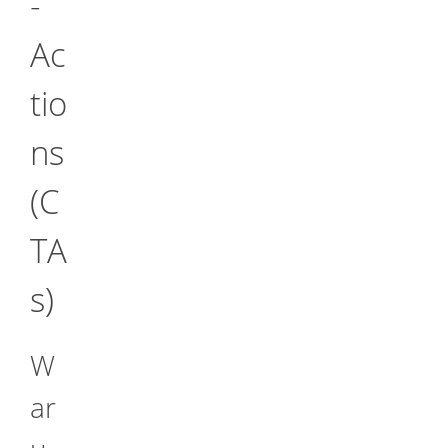
-
Ac
tio
ns
(C
TA
s)
W
ar