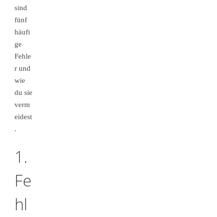
sind
fünf
häufi
ge
Fehle
r und
wie
du sie
verm
eidest
.
1.
Fe
hl