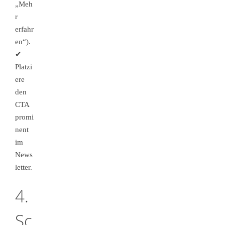
„Meh
r
erfahr
en“).
✔
Platzi
ere
den
CTA
promi
nent
im
News
letter.
4.
Sc