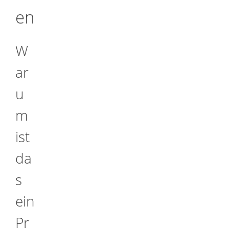
en
W
ar
u
m
ist
da
s
ein
Pr