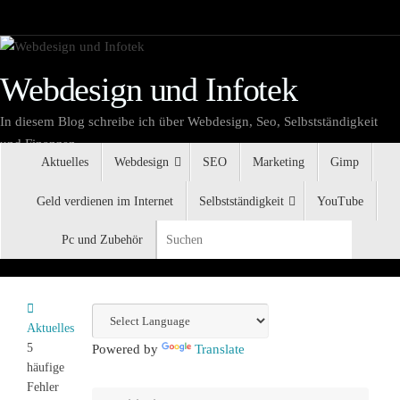
Zum
Inhalt
springen
Webdesign und Infotek
In diesem Blog schreibe ich über Webdesign, Seo, Selbstständigkeit
und Finanzen.
Zum
Aktuelles
Webdesign
SEO
Marketing
Gimp
Inhalt
springen
Geld verdienen im Internet
Selbstständigkeit
YouTube
Suchen 
Pc und Zubehör
Suchen
Start
Aktuelles
5
Powered by
Translate
häufige
Fehler