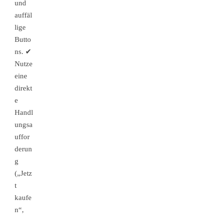
und
auffäl
lige
Butto
ns. ✔
Nutze
eine
direkt
e
Handl
ungsa
uffor
derun
g
(„Jetz
t
kaufe
n“,