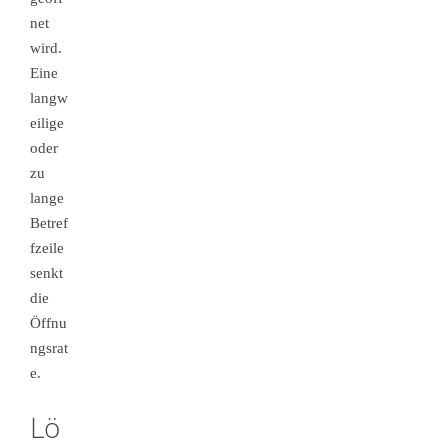
net
wird.
Eine
langw
eilige
oder
zu
lange
Betref
fzeile
senkt
die
Öffnu
ngsrat
e.
Lö