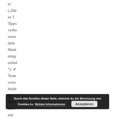
er
(„Die
se 3
Tipps
verbe
ssern
dein
Mark
eting
sofort
“). ✔
Teste
versc
hiede
ne
Durch das Scrollen dieser Seite, stimmst du der Benutzung von
Varia
Akzeptieren
Cookies zu.
Weitere Informationen
nten
mit