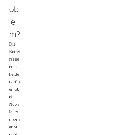
ob
le
m?
Die
Betref
fzeile
entsc
heidet
darüb
er, ob
ein
News
letter
überh
aupt
geöff