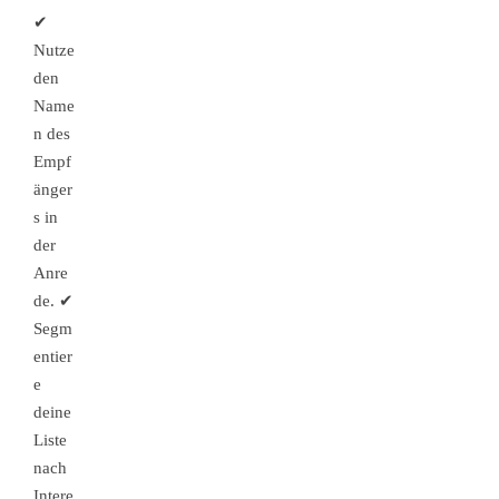
✔
Nutze
den
Name
n des
Empf
änger
s in
der
Anre
de. ✔
Segm
entier
e
deine
Liste
nach
Intere