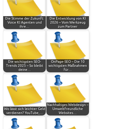
Die Stimme der Zukunft:
Die Entwicklung von KI
Voice KI Agenten und
2026 – Vom Werkzeug
ihre…
zum Partner
Die wichtigsten SEO-
OnPage-SEO – Die 10
Trends 2025 – So bleibt
wichtigsten Maßnahmen
deine…
für…
Nachhaltiges Webdesign –
Wo lässt sich leichter Geld
Umweltfreundliche
verdienen? YouTube,…
Websites…