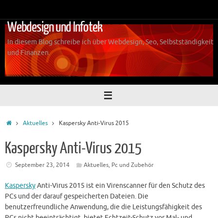
Zum
Inhalt
Webdesign und Infotek
springen
In diesem Blog schreibe ich über Webdesign, Seo, Selbstständigkeit
und Finanzen.
Start
Aktuelles
Kaspersky Anti-Virus 2015
Kaspersky Anti-Virus 2015
September 23, 2014
Aktuelles
,
Pc und Zubehör
Kaspersky
Anti-Virus 2015 ist ein Virenscanner für den Schutz des
PCs und der darauf gespeicherten Dateien. Die
benutzerfreundliche Anwendung, die die Leistungsfähigkeit des
PCs nicht beeinträchtigt, bietet Echtzeit-Schutz vor Mal- und