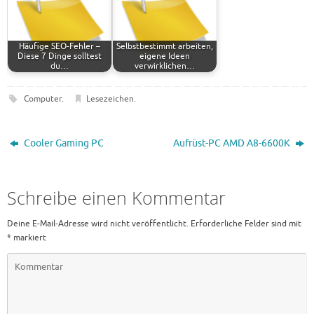
Häufige SEO-Fehler –
Selbstbestimmt arbeiten,
Diese 7 Dinge solltest
eigene Ideen
du…
verwirklichen…
Computer
.
Lesezeichen
.
Cooler Gaming PC
Aufrüst-PC AMD A8-6600K
Schreibe einen Kommentar
Deine E-Mail-Adresse wird nicht veröffentlicht.
Erforderliche Felder sind mit
*
markiert