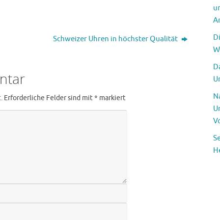
u
A
D
Schweizer Uhren in höchster Qualität
W
Da
ntar
U
N
.
Erforderliche Felder sind mit
*
markiert
U
V
S
H