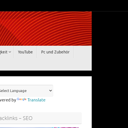
gkeit
YouTube
Pc und Zubehör
wered by
Translate
acklinks – SEO