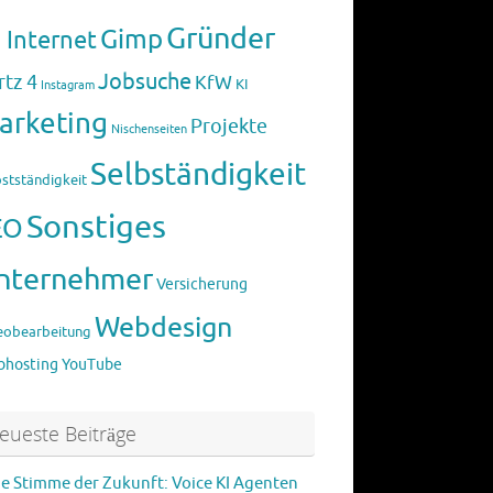
Gründer
Gimp
 Internet
Jobsuche
rtz 4
KfW
KI
Instagram
arketing
Projekte
Nischenseiten
Selbständigkeit
bstständigkeit
Sonstiges
EO
nternehmer
Versicherung
Webdesign
eobearbeitung
hosting
YouTube
eueste Beiträge
ie Stimme der Zukunft: Voice KI Agenten