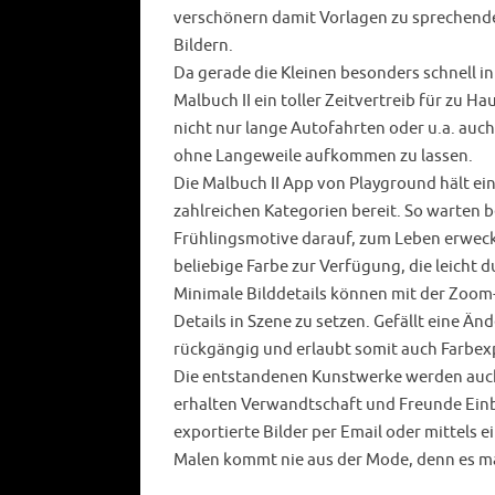
verschönern damit Vorlagen zu sprechend
Bildern.
Da gerade die Kleinen besonders schnell i
Malbuch II ein toller Zeitvertreib für zu 
nicht nur lange Autofahrten oder u.a. auc
ohne Langeweile aufkommen zu lassen.
Die Malbuch II App von Playground hält ei
zahlreichen Kategorien bereit. So warten 
Frühlingsmotive darauf, zum Leben erweck
beliebige Farbe zur Verfügung, die leicht 
Minimale Bilddetails können mit der Zoom
Details in Szene zu setzen. Gefällt eine Ä
rückgängig und erlaubt somit auch Farbex
Die entstandenen Kunstwerke werden auch
erhalten Verwandtschaft und Freunde Einbl
exportierte Bilder per Email oder mittels
Malen kommt nie aus der Mode, denn es mac