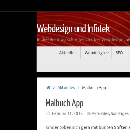
Zum
Inhalt
springen
Webdesign und Infotek
In diesem Blog schreibe ich über Webdesign, Se
Zum
Aktuelles
Webdesign
SEO
Inhalt
springen
Start
Aktuelles
Malbuch App
Malbuch App
Februar 11, 2015
Aktuelles
,
Sonstiges
Kinder toben sich gern mit bunten Stiften