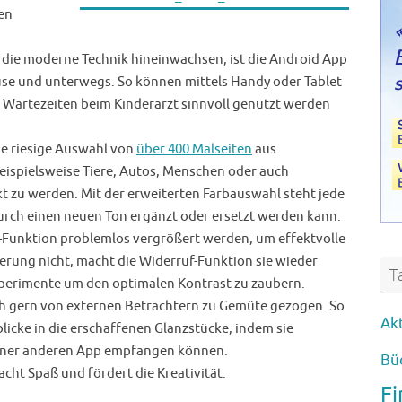
en
n die moderne Technik hineinwachsen, ist die Android App
Hause und unterwegs. So können mittels Handy oder Tablet
h Wartezeiten beim Kinderarzt sinnvoll genutzt werden
ne riesige Auswahl von
über 400 Malseiten
aus
beispielsweise Tiere, Autos, Menschen oder auch
t zu werden. Mit der erweiterten Farbauswahl steht jede
durch einen neuen Ton ergänzt oder ersetzt werden kann.
-Funktion problemlos vergrößert werden, um effektvolle
nderung nicht, macht die Widerruf-Funktion sie wieder
T
perimente um den optimalen Kontrast zu zaubern.
 gern von externen Betrachtern zu Gemüte gezogen. So
Ak
icke in die erschaffenen Glanzstücke, indem sie
 einer anderen App empfangen können.
Bü
ht Spaß und fördert die Kreativität.
F