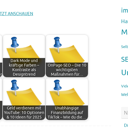
im
TZT ANSCHAUEN
Ha
M
Sel
S
Dark Mode und
kräftige Farben –
OnPage-SEO – Die 10
Kontraste als
wichtigsten
U
r
Designtrend
Maßnahmen für…
Vid
Web
Geld verdienen mit
Unabhängige
N
YouTube: 10 Optionen
Finanzbildung auf
& 10 Ideen für 2025
TikTok – Wie du die…
D