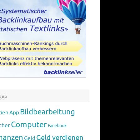
ags
Bildbearbeitung
tien
App
Computer
cher
Facebook
inanzen
Geld verdienen
Geld