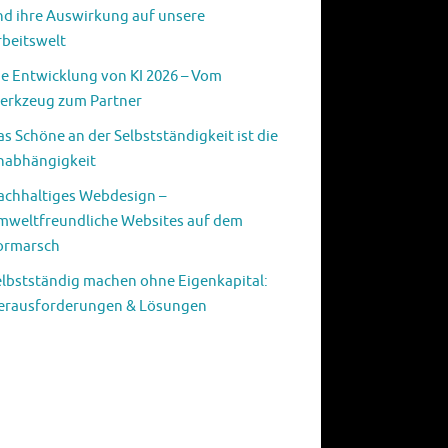
nd ihre Auswirkung auf unsere
rbeitswelt
ie Entwicklung von KI 2026 – Vom
erkzeug zum Partner
s Schöne an der Selbstständigkeit ist die
nabhängigkeit
achhaltiges Webdesign –
mweltfreundliche Websites auf dem
ormarsch
elbstständig machen ohne Eigenkapital:
erausforderungen & Lösungen