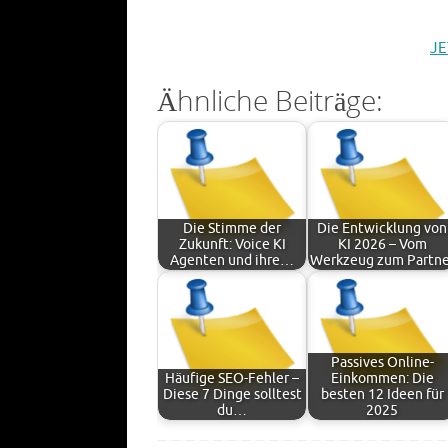
JE
Ähnliche Beiträge:
Die Stimme der
Die Entwicklung von
Zukunft: Voice KI
KI 2026 – Vom
Agenten und ihre…
Werkzeug zum Partne
Passives Online-
Häufige SEO-Fehler –
Einkommen: Die
Diese 7 Dinge solltest
besten 12 Ideen für
du…
2025