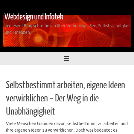
Zum
Inhalt
Webdesign und Infotek
springen
In diesem Blog schreibe ich über Webdesign, Seo, Selbstständigkeit
und Finanzen.
Selbstbestimmt arbeiten, eigene Ideen
verwirklichen – Der Weg in die
Unabhängigkeit
Viele Menschen träumen davon, selbstbestimmt zu arbeiten und
ihre eigenen Ideen zu verwirklichen. Doch was bedeutet es