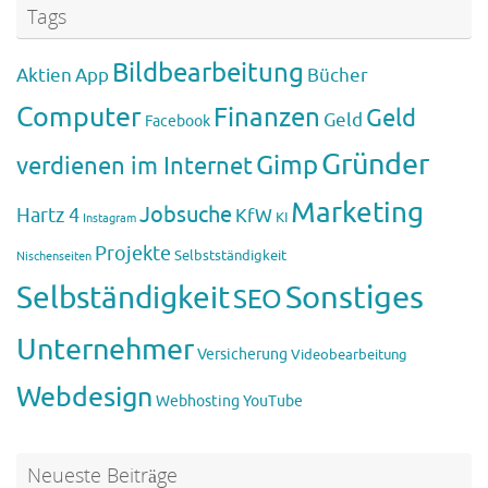
Tags
Bildbearbeitung
Aktien
App
Bücher
Computer
Finanzen
Geld
Geld
Facebook
Gründer
Gimp
verdienen im Internet
Marketing
Jobsuche
Hartz 4
KfW
KI
Instagram
Projekte
Selbstständigkeit
Nischenseiten
Sonstiges
Selbständigkeit
SEO
Unternehmer
Versicherung
Videobearbeitung
Webdesign
Webhosting
YouTube
Neueste Beiträge