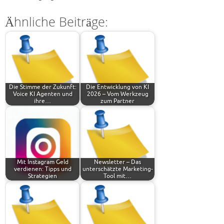
Ähnliche Beiträge:
Die Stimme der Zukunft:
Die Entwicklung von KI
Voice KI Agenten und
2026 – Vom Werkzeug
ihre…
zum Partner
Mit Instagram Geld
Newsletter – Das
verdienen: Tipps und
unterschätzte Marketing-
Strategien
Tool mit…