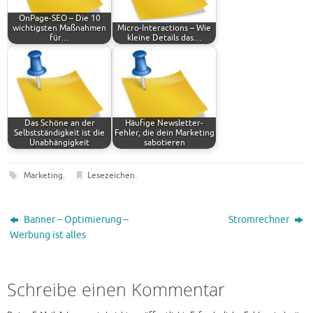
OnPage-SEO – Die 10
wichtigsten Maßnahmen
Micro-Interactions – Wie
für…
kleine Details das…
Das Schöne an der
Häufige Newsletter-
Selbstständigkeit ist die
Fehler, die dein Marketing
Unabhängigkeit
sabotieren
Marketing
.
Lesezeichen
.
Banner – Optimierung –
Stromrechner
Werbung ist alles
Schreibe einen Kommentar