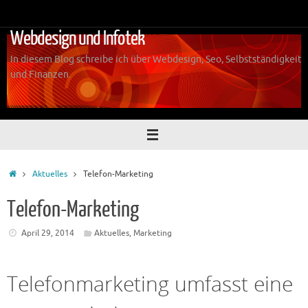
Zum
Inhalt
Webdesign und Infotek
springen
In diesem Blog schreibe ich über Webdesign, Seo, Selbstständigkeit
und Finanzen.
Start
Aktuelles
Telefon-Marketing
Telefon-Marketing
April 29, 2014
Aktuelles
,
Marketing
Telefonmarketing umfasst eine