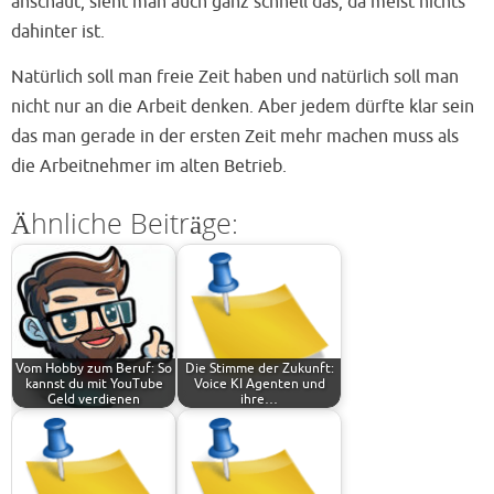
anschaut, sieht man auch ganz schnell das, da meist nichts
dahinter ist.
Natürlich soll man freie Zeit haben und natürlich soll man
nicht nur an die Arbeit denken. Aber jedem dürfte klar sein
das man gerade in der ersten Zeit mehr machen muss als
die Arbeitnehmer im alten Betrieb.
Ähnliche Beiträge:
Vom Hobby zum Beruf: So
Die Stimme der Zukunft:
kannst du mit YouTube
Voice KI Agenten und
Geld verdienen
ihre…