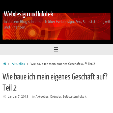
Zum
Inhalt
Webdesign und Infotek
springen
In diesem Blog schreibe ich über Webdesign, Seo, Selbstständigkeit
und Finanzen.
Start
Aktuelles
Wie baue ich mein eigenes Geschäft auf? Teil 2
Wie baue ich mein eigenes Geschäft auf?
Teil 2
Januar 7, 2013
Aktuelles
,
Gründer
,
Selbstständigkeit