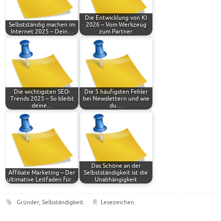
Die Entwicklung von KI
Selbstständig machen im
2026 – Vom Werkzeug
Internet 2025 – Dein…
zum Partner
Die wichtigsten SEO-
Die 5 häufigsten Fehler
Trends 2025 – So bleibt
bei Newslettern und wie
deine…
du…
Das Schöne an der
Affiliate Marketing – Der
Selbstständigkeit ist die
ultimative Leitfaden für…
Unabhängigkeit
Gründer
,
Selbständigkeit
.
Lesezeichen
.