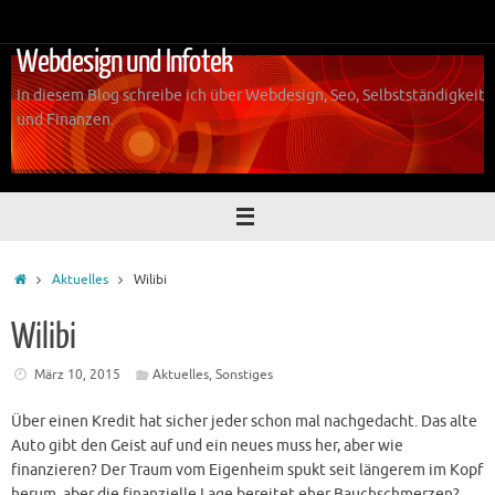
Zum
Inhalt
Webdesign und Infotek
springen
In diesem Blog schreibe ich über Webdesign, Seo, Selbstständigkeit
und Finanzen.
Start
Aktuelles
Wilibi
Wilibi
März 10, 2015
Aktuelles
,
Sonstiges
Über einen Kredit hat sicher jeder schon mal nachgedacht. Das alte
Auto gibt den Geist auf und ein neues muss her, aber wie
finanzieren? Der Traum vom Eigenheim spukt seit längerem im Kopf
herum, aber die finanzielle Lage bereitet eher Bauchschmerzen?