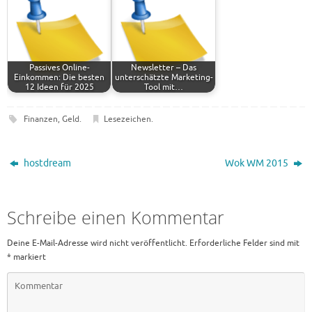
Passives Online-
Newsletter – Das
Einkommen: Die besten
unterschätzte Marketing-
12 Ideen für 2025
Tool mit…
Finanzen
,
Geld
.
Lesezeichen
.
hostdream
Wok WM 2015
Schreibe einen Kommentar
Deine E-Mail-Adresse wird nicht veröffentlicht.
Erforderliche Felder sind mit
*
markiert