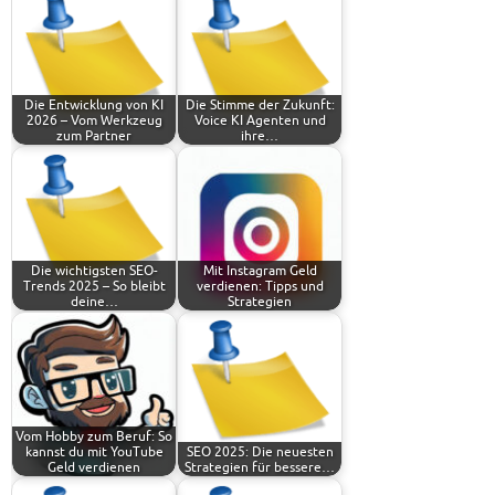
Die Entwicklung von KI
Die Stimme der Zukunft:
2026 – Vom Werkzeug
Voice KI Agenten und
zum Partner
ihre…
Die wichtigsten SEO-
Mit Instagram Geld
Trends 2025 – So bleibt
verdienen: Tipps und
deine…
Strategien
Vom Hobby zum Beruf: So
kannst du mit YouTube
SEO 2025: Die neuesten
Geld verdienen
Strategien für bessere…