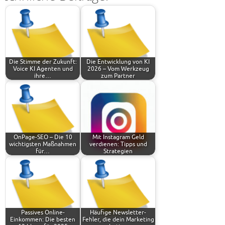
Die Stimme der Zukunft:
Die Entwicklung von KI
Voice KI Agenten und
2026 – Vom Werkzeug
ihre…
zum Partner
OnPage-SEO – Die 10
Mit Instagram Geld
wichtigsten Maßnahmen
verdienen: Tipps und
für…
Strategien
Passives Online-
Häufige Newsletter-
Einkommen: Die besten
Fehler, die dein Marketing