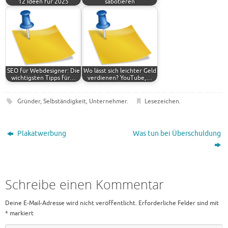
12 Ideen für 2025
sabotieren
SEO für Webdesigner: Die
Wo lässt sich leichter Geld
wichtigsten Tipps für…
verdienen? YouTube,…
Gründer
,
Selbständigkeit
,
Unternehmer
.
Lesezeichen
.
Plakatwerbung
Was tun bei Überschuldung
Schreibe einen Kommentar
Deine E-Mail-Adresse wird nicht veröffentlicht.
Erforderliche Felder sind mit
*
markiert