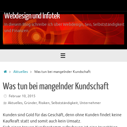
Zum
Inhalt
Webdesign und Infotek
springen
In diesem Blog schreibe ich über Webdesign, Seo, Selbstständigkeit
und Finanzen.
Start
Aktuelles
Was tun bei mangelnder Kundschaft
Was tun bei mangelnder Kundschaft
Februar 10, 2015
Aktuelles
,
Gründer
,
Risiken
,
Selbstständigkeit
,
Unternehmer
Kunden sind Gold für das Geschäft, denn ohne Kunden findet keine
Kaufkraft statt und somit auch kein Umsatz.