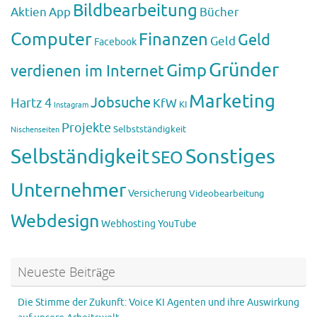
Bildbearbeitung
Aktien
App
Bücher
Computer
Finanzen
Geld
Geld
Facebook
Gründer
Gimp
verdienen im Internet
Marketing
Jobsuche
Hartz 4
KfW
KI
Instagram
Projekte
Selbstständigkeit
Nischenseiten
Sonstiges
Selbständigkeit
SEO
Unternehmer
Versicherung
Videobearbeitung
Webdesign
Webhosting
YouTube
Neueste Beiträge
Die Stimme der Zukunft: Voice KI Agenten und ihre Auswirkung